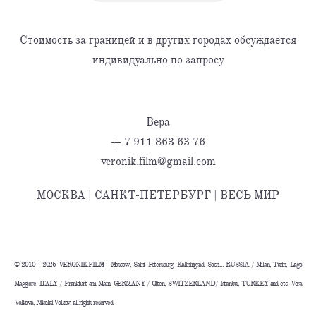
Стоимость за границей и в других городах обсуждается
индивидуально по запросу
Вера
+ 7 911 863 63 76
veronik.film@gmail.com
МОСКВА | САНКТ-ПЕТЕРБУРГ | ВЕСЬ МИР
©️ 2010 - 2026 VERONIK.FILM - Moscow, Saint Petersburg, Kaliningrad, Sochi... RUSSIA / Milan, Turin, Lago
Maggiore, ITALY / Frankfurt am Main, GERMANY / Olten, SWITZERLAND/ Istanbul, TURKEY and etc. Vera
Volkova, Nikolai Volkov, all rights reserved